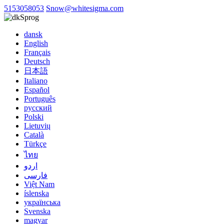
5153058053
Snow@whitesigma.com
Sprog
dansk
English
Français
Deutsch
日本語
Italiano
Español
Português
русский
Polski
Lietuvių
Català
Türkçe
ไทย
اردو
فارسی
Việt Nam
íslenska
українська
Svenska
magyar