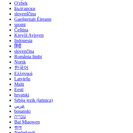
O'zbek
Български
slovenščina
Gaeilgenah Éireann
suomi
Čeština
Kreyòl Ayisyen
Indonesia
हिंदी
slovenčina
România limbi
Norsk
한국어
Ελληνικά
Latviešu
Malti
Eesti
hrvatski
Srbija jezik (latinica)
عربي
bosanski
עברית
Bai Miaowen
বাংলা
Nederlands