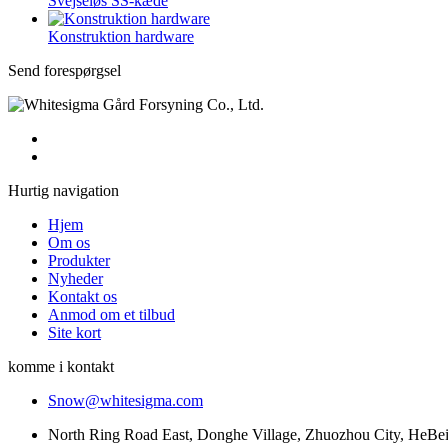
Svejseløs SS-kæde
Konstruktion hardware
Send forespørgsel
Hurtig navigation
Hjem
Om os
Produkter
Nyheder
Kontakt os
Anmod om et tilbud
Site kort
komme i kontakt
Snow@whitesigma.com
North Ring Road East, Donghe Village, Zhuozhou City, HeBei