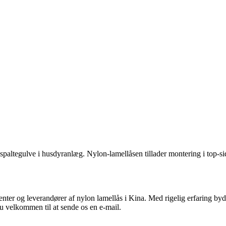
etonspaltegulve i husdyranlæg. Nylon-lamellåsen tillader montering i top
nter og leverandører af nylon lamellås i Kina. Med rigelig erfaring byde
du velkommen til at sende os en e-mail.