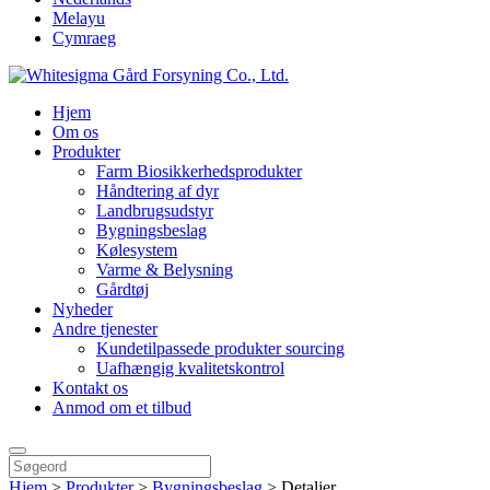
Melayu
Cymraeg
Hjem
Om os
Produkter
Farm Biosikkerhedsprodukter
Håndtering af dyr
Landbrugsudstyr
Bygningsbeslag
Kølesystem
Varme & Belysning
Gårdtøj
Nyheder
Andre tjenester
Kundetilpassede produkter sourcing
Uafhængig kvalitetskontrol
Kontakt os
Anmod om et tilbud
Hjem
>
Produkter
>
Bygningsbeslag
>
Detaljer