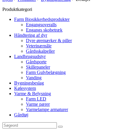
Produktkategori
Farm Biosikkerhedsprodukter
Engangsoveralls
Engangs skobetræk
Håndtering af dyr
Dyre øremærker & piller
Veterinærnåle
Gårdsskalpeller
Landbrugsudstyr
Gårdsporte
Skillepaneler
Farm Gulvbelægning
Vanding
Bygningsbeslag
Kølesystem
Varme & Belysning
Farm LED
Varme pærer
Varmelampe armaturer
Gårdtøj